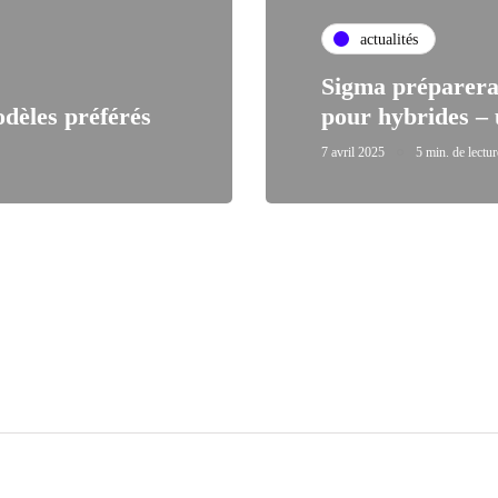
actualités
Sigma préparerai
odèles préférés
pour hybrides – 
7 avril 2025
5 min. de lectur