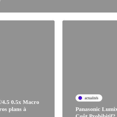
e
actualités
f/4.5 0.5x Macro
ros plans à
Panasonic Lumix
Coût Prohibitif?