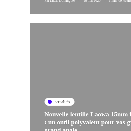
Par
Lucas Dominguez
16 mai 2025
1 min. de lectur
actualités
Nouvelle lentille Laowa 15mm 
: un outil polyvalent pour vos g
grand angle