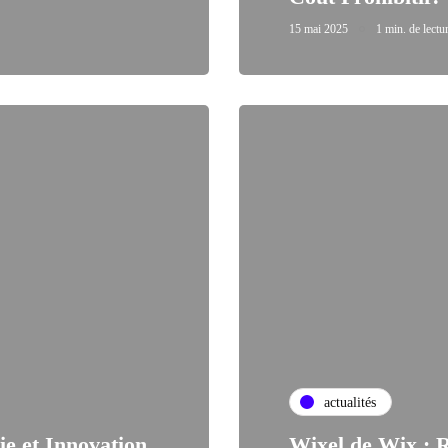
15 mai 2025
1 min. de lectu
actualités
ie et Innovation
Wixel de Wix : R