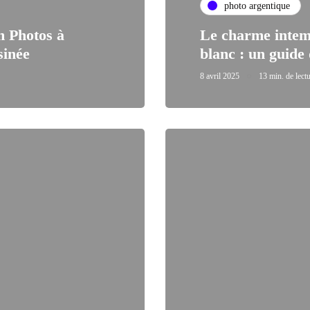
photo argentique
m Photos à
Le charme intemp
sinée
blanc : un guide
8 avril 2025
13 min. de lect